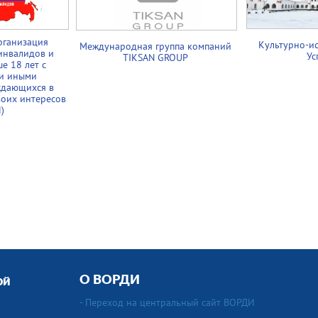
рганизация
Культурно-и
Международная группа компаний
инвалидов и
Ус
TIKSAN GROUP
е 18 лет с
и иными
ждающихся в
воих интересов
)
О ВОРДИ
ой
- Переход на центральный сайт ВОРДИ