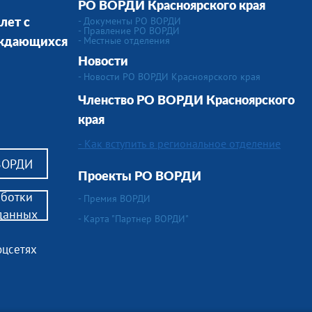
РО ВОРДИ Красноярского края
- Документы РО ВОРДИ
лет с
- Правление РО ВОРДИ
-
Местные отделения
уждающихся
Новости
- Новости РО ВОРДИ Красноярского края
Членство РО ВОРДИ
Красноярского
края
- Как вступить в региональное отделение
 ВОРДИ
Проекты РО ВОРДИ
аботки
- Премия ВОРДИ
данных
- Карта "Партнер ВОРДИ"
оцсетях