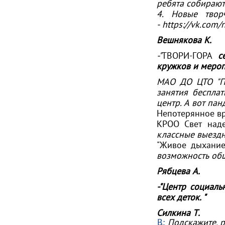
ребята собирают
4. Новые твор
-
https://vk.com
Вешнякова К.
-"
ТВОРИ-ГОРА
се
кружков и меро
МАО ДО ЦТО "П
занятия беспла
центр. А вот пан
Непотерянное в
КРОО Свет над
классные выезд
"Живое дыхание
возможность общ
Рябцева А.
-"Центр социал
всех деток. "
Силкина Т
.
В:
Подскажите, р