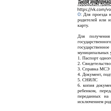
Такой информац
городском транс
https://vk.com/vo
О:
Для проезда 
родителей или и
карту.
Для получения
государственно
государственно
муниципальных у
1. Паспорт одног
2. Свидетельств
3. Справка МСЭ
4. Документ, по
5. СНИЛС
6. копия докуме
ребенком, пере
переданных на 
исключением род