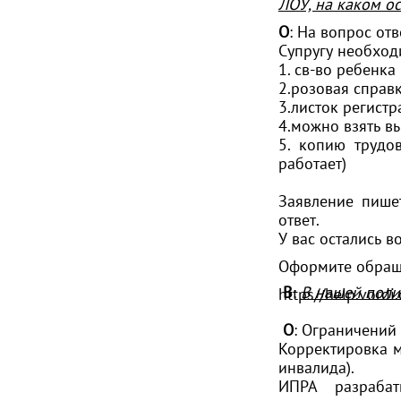
ЛОУ, на каком о
О
:
На вопрос от
Супругу необход
1. св-во ребенка
2.розовая справ
3.листок регист
4.можно взять в
5. копию трудо
работает)
Заявление пише
ответ.
У вас остались 
Оформите обра
В
:
В нашей поли
https//help.vordi
О
: Ограничений
Корректировка м
инвалида).
ИПРА разраба