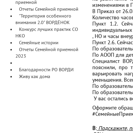
приемной
изменениями в П
Отчеты Семейной приемной
В Приказ от 26.0
"Территория особенного
Количество часо
внимания 2.0" ВОРДЁНОК
Пункт 1.2. Сей
Конкурс лучших практик СО
индивидуальных 
НКО
, НО и часы вне
Пункт 2.6. Сейча
Семейные истории
По образователь
Отчеты Семейной приемной
По АООП для дете
2023
Специалист ВО
Вопрос-Ответ
пояснили, про 
Благодарности РО ВОРДИ
варьировать наг
Живу как дома
уменьшения. Все
По образователь
По образователь
У вас остались 
Оформите обра
#СемейныеПрие
В
:
Подскажите, п