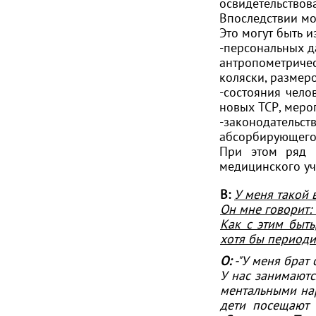
освидетельствов
Впоследствии мо
Это могут быть и
-персональных д
антропометричес
коляски, размер
-состояния чело
новых ТСР, мероп
-законодательс
абсорбирующего 
При этом ряд 
медицинского уч
В:
У меня такой 
Он мне говорит: 
Как с этим быть
хотя бы периодич
О:
-"У меня брат 
У нас занимаютс
ментальными нар
дети посещают 