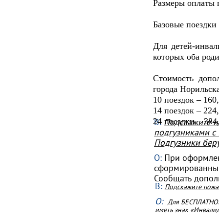
Размеры оплаты 
Базовые поездки 
Для детей-инвал
которых оба роди
Стоимость допо
города Норильска
10 поездок – 160
14 поездок – 224
24 поездки – 384
В:
Подскажите п
подгузниками с 
Подгузники беру
О:
При оформлен
сформированный
Сообщать допол
В:
Подскажите пожал
О:
Для БЕСПЛАТНОЙ
иметь знак «Инвалид