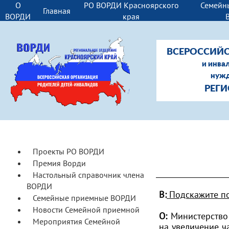
О
РО ВОРДИ Красноярского
Семейн
Главная
ВОРДИ
края
ВСЕРОССИЙС
и инва
нужд
РЕГИ
Проекты РО ВОРДИ
Премия Ворди
Настольный справочник члена
ВОРДИ
В:
Подскажите по
Семейные приемные ВОРДИ
Новости Семейной приемной
О:
Министерство 
Мероприятия Семейной
на увеличение ч