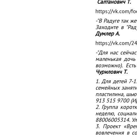
Салтанович Т.
https://vk.com/fo
-"В Радуге так 
Заходите в "Ра
Думлер А.
https://vk.com/2
-"Для нас сейча
маленькая дочь 
возможно). Есть
Чурилович Т.
1. Для детей 7-
семейных заняти
пластилина, шью
913 515 9700 (И
2. Группа корот
неделю, социали
88006005314. Ул.
3. Проект «Вре
вовлечения в со