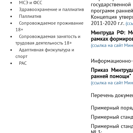
МСЭ и ФСС
государственно
Здравоохранение и паллиатив
программ ранней
Паллиатив
Концепция утвер
2011-2020 г.г.
Сопровождаемое проживание
(сс
18+
Минтруда РФ: М
Сопровождаемая занятость и
рамках формиров
трудовая деятельность 18+
(ссылка на сайт Ми
Адаптивная физкультура и
спорт
Информационно-о
РАС
Приказ Минтруд
ранней помощи"
(ссылка на сайт Ми
Перечень докуме
Примерный поряд
Примерный станд
Примерный станд
№ 3;