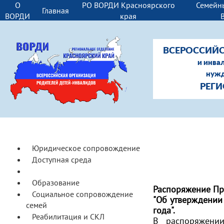
О
РО ВОРДИ Красноярского
Семейн
Главная
ВОРДИ
края
ВСЕРОССИЙС
и инва
нужд
РЕГИ
Юридическое сопровождение
Доступная среда
Ранняя помощь
Образование
Распоряжение Пра
Социальное сопровождение
"Об утверждении
семей
года".
Реабилитация и СКЛ
В распоряжении