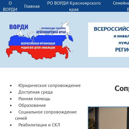
О
РО ВОРДИ Красноярского
Семейн
Главная
ВОРДИ
края
ВСЕРОССИЙС
и инва
нужд
РЕГИ
Юридическое сопровождение
Соп
Доступная среда
Ранняя помощь
Образование
Социальное сопровождение
семей
Реабилитация и СКЛ