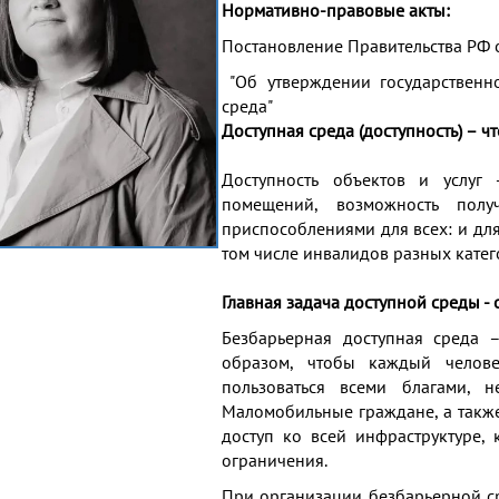
Нормативно-правовые акты:
Постановление Правительства РФ о
"
Об утверждении государственн
среда"
Доступная среда (доступность) – чт
Доступность объектов и услуг
помещений, возможность полу
приспособлениями для всех: и дл
том числе инвалидов разных катег
Главная задача доступной среды - 
Безбарьерная доступная среда –
образом, чтобы каждый челов
пользоваться всеми благами, н
Маломобильные граждане, а также
доступ ко всей инфраструктуре,
ограничения.
При организации безбарьерной с