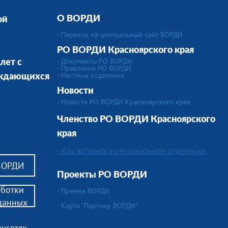
О ВОРДИ
ой
- Переход на центральный сайт ВОРДИ
РО ВОРДИ Красноярского края
- Документы РО ВОРДИ
лет с
- Правление РО ВОРДИ
-
Местные отделения
уждающихся
Новости
- Новости РО ВОРДИ Красноярского края
Членство РО ВОРДИ
Красноярского
края
- Как вступить в региональное отделение
 ВОРДИ
Проекты РО ВОРДИ
аботки
- Премия ВОРДИ
данных
- Карта "Партнер ВОРДИ"