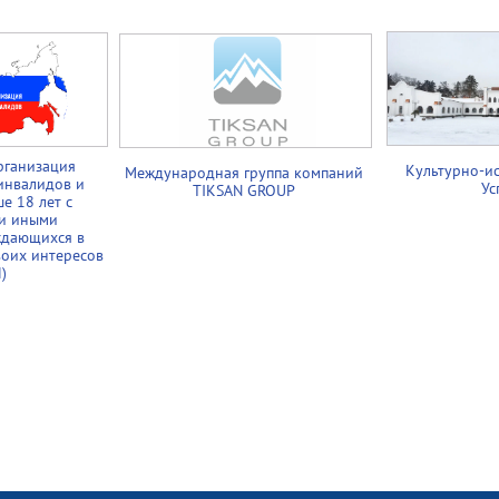
рганизация
Культурно-и
Международная группа компаний
инвалидов и
Ус
TIKSAN GROUP
е 18 лет с
и иными
ждающихся в
воих интересов
)