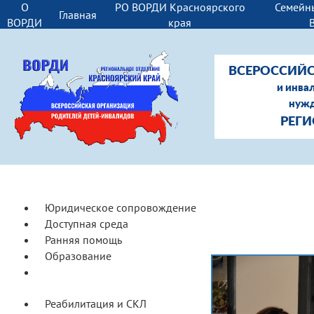
О
РО ВОРДИ Красноярского
Семейн
Главная
ВОРДИ
края
ВСЕРОССИЙС
и инва
нужд
РЕГИ
Юридическое сопровождение
Доступная среда
Ранняя помощь
Образование
Социальное сопровождение
семей
Реабилитация и СКЛ